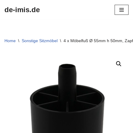
de-imis.de
Przejdź
do
treści
Home
\
Sonstige Sitzmöbel
\
4 x Möbelfuß Ø 55mm h 50mm, Zapfe