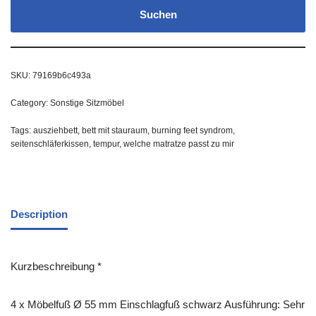
Suchen
SKU:
79169b6c493a
Category:
Sonstige Sitzmöbel
Tags:
ausziehbett
,
bett mit stauraum
,
burning feet syndrom
,
seitenschläferkissen
,
tempur
,
welche matratze passt zu mir
Description
Kurzbeschreibung *
4 x Möbelfuß Ø 55 mm Einschlagfuß schwarz Ausführung: Sehr