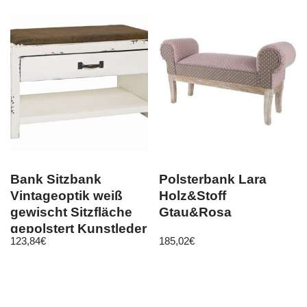
Bank Sitzbank
Polsterbank Lara
Vintageoptik weiß
Holz&Stoff
gewischt Sitzfläche
Gtau&Rosa
gepolstert Kunstleder
123,84
€
185,02
€
vintage …