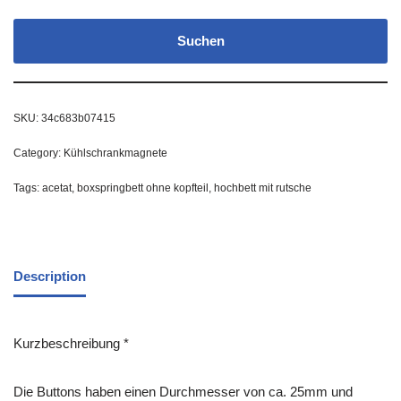
Suchen
SKU:
34c683b07415
Category:
Kühlschrankmagnete
Tags:
acetat
,
boxspringbett ohne kopfteil
,
hochbett mit rutsche
Description
Kurzbeschreibung *
Die Buttons haben einen Durchmesser von ca. 25mm und