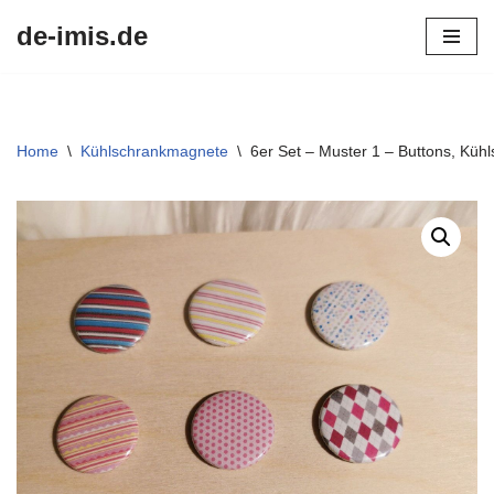
de-imis.de
Przejdź
do
treści
Home
\
Kühlschrankmagnete
\
6er Set – Muster 1 – Buttons, Kü