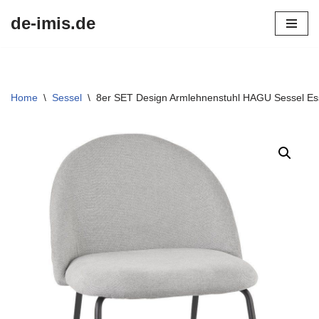
de-imis.de
Przejdź
do
treści
Home
\
Sessel
\
8er SET Design Armlehnenstuhl HAGU Sessel E