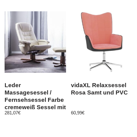
Leder
vidaXL Relaxsessel
Massagesessel /
Rosa Samt und PVC
Fernsehsessel Farbe
cremeweiß Sessel mit
281,07
€
60,99
€
Massage günstig
kaufen