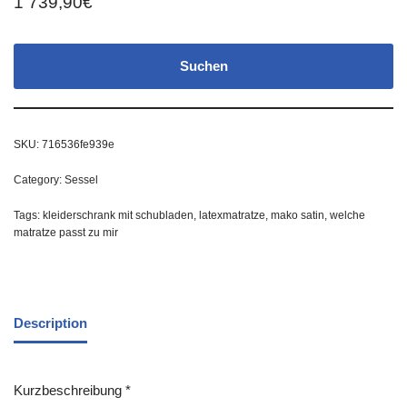
1 739,90
€
Suchen
SKU:
716536fe939e
Category:
Sessel
Tags:
kleiderschrank mit schubladen
,
latexmatratze
,
mako satin
,
welche
matratze passt zu mir
Description
Kurzbeschreibung *