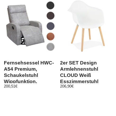
Fernsehsessel HWC-
2er SET Design
A54 Premium,
Armlehnenstuhl
Schaukelstuhl
CLOUD Weiß
Wippfunktion,
Esszimmerstuhl
200,51
€
206,90
€
drehbar Kunstleder
Stuhl Esszimmer