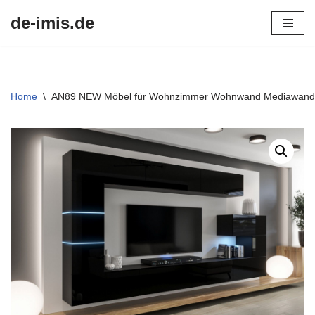
de-imis.de
Przejdź
do
treści
Home
\
AN89 NEW Möbel für Wohnzimmer Wohnwand Mediawand