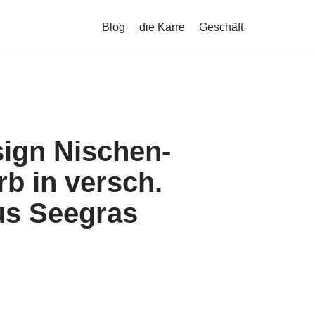
Blog
die Karre
Geschäft
sign Nischen-
b in versch.
us Seegras