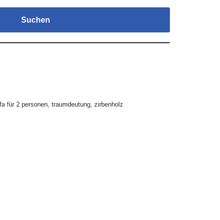
Suchen
fa für 2 personen
,
traumdeutung
,
zirbenholz