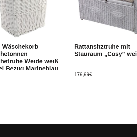
r Wäschekorb
Rattansitztruhe mit
hetonnen
Stauraum „Cosy” we
hetruhe Weide weiß
el Bezug Marineblau
179,99
€
0x55