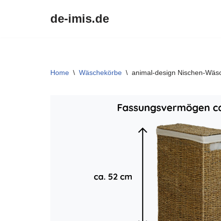
de-imis.de
Przejdź
do
treści
Home
\
Wäschekörbe
\
animal-design Nischen-Wäsc