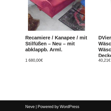
Recamiere / Kanapee / mit
DVie
Stilfüßen – Neu – mit
Wäsc
abklappb. Arml.
Wäsc
Deck
1 680,00
€
40,21
€
40x3
Neve
| Powered by
WordPress