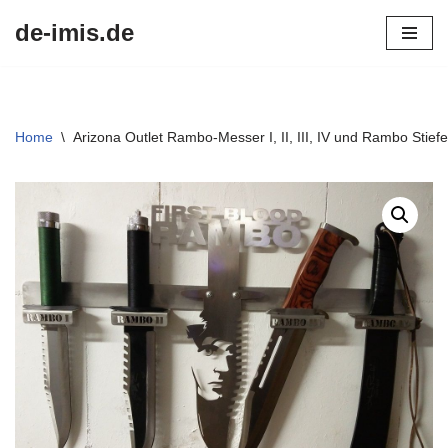
de-imis.de
Przejdź
do
treści
Home
\
Arizona Outlet Rambo-Messer I, II, III, IV und Rambo Stiefe