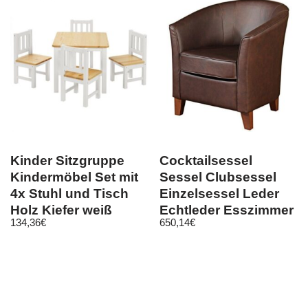
Kinder Sitzgruppe
Cocktailsessel
Kindermöbel Set mit
Sessel Clubsessel
4x Stuhl und Tisch
Einzelsessel Leder
Holz Kiefer weiß
Echtleder Esszimmer
134,36
€
650,14
€
Natur BOMI®