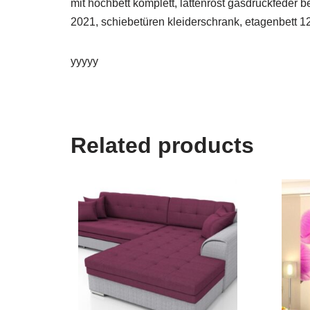
mit hochbett komplett, lattenrost gasdruckfeder 
2021, schiebetüren kleiderschrank, etagenbett
yyyyy
Related products