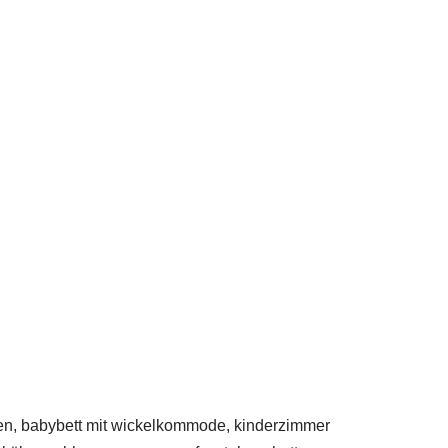
rzen, babybett mit wickelkommode, kinderzimmer