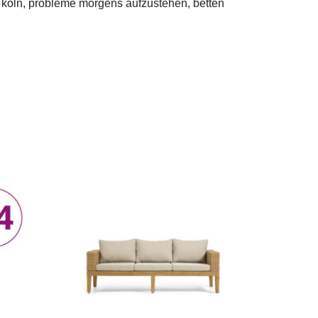
en köln, probleme morgens aufzustehen, betten