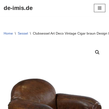
de-imis.de
Przejdź
do
treści
Home
\
Sessel
\
Clubsessel Art Deco Vintage Cigar braun Design