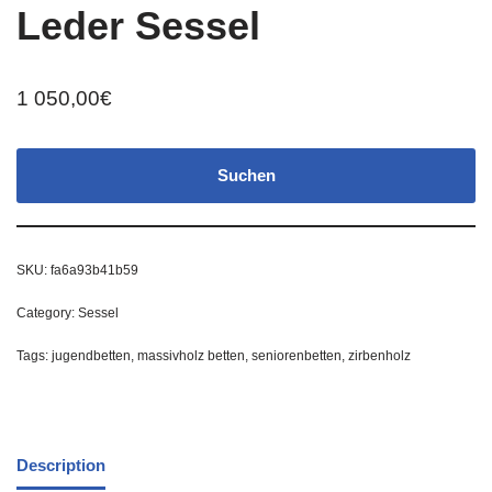
Leder Sessel
1 050,00
€
Suchen
SKU:
fa6a93b41b59
Category:
Sessel
Tags:
jugendbetten
,
massivholz betten
,
seniorenbetten
,
zirbenholz
Description