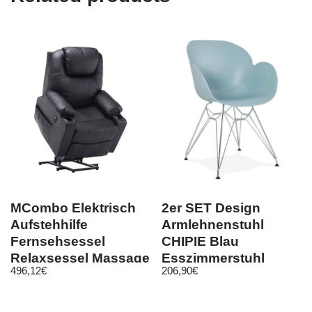
MCombo Elektrisch
2er SET Design
Aufstehhilfe
Armlehnenstuhl
Fernsehsessel
CHIPIE Blau
Relaxsessel Massage
Esszimmerstuhl
496,12
€
206,90
€
Heizung USB 7040
Stuhl Esszimmer