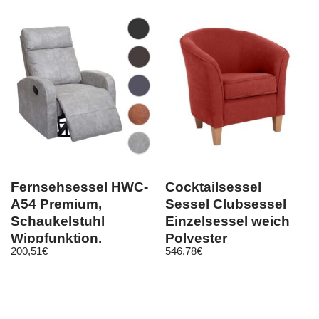
Fernsehsessel HWC-
Cocktailsessel
A54 Premium,
Sessel Clubsessel
Schaukelstuhl
Einzelsessel weich
Wippfunktion,
Polyester
200,51
€
546,78
€
drehbar Kunstleder
Textilsessel