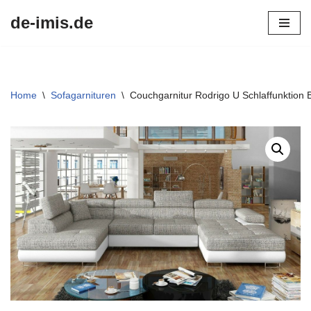
de-imis.de
Przejdź
do
treści
Home
\
Sofagarnituren
\
Couchgarnitur Rodrigo U Schlaffunktion