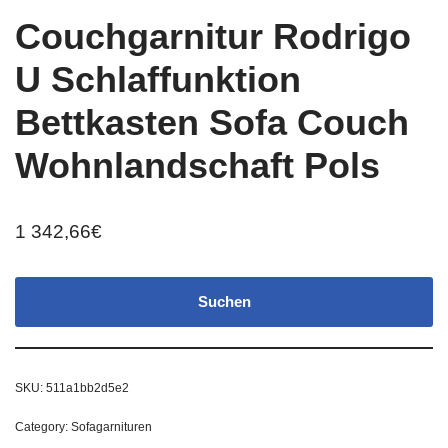
Couchgarnitur Rodrigo
U Schlaffunktion
Bettkasten Sofa Couch
Wohnlandschaft Pols
1 342,66
€
Suchen
SKU:
511a1bb2d5e2
Category:
Sofagarnituren