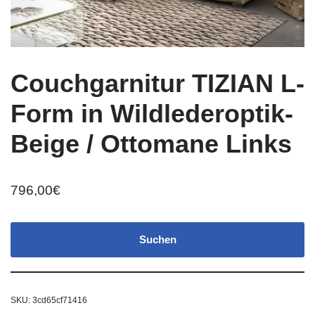
Couchgarnitur TIZIAN L-
Form in Wildlederoptik-
Beige / Ottomane Links
796,00
€
Suchen
SKU:
3cd65cf71416