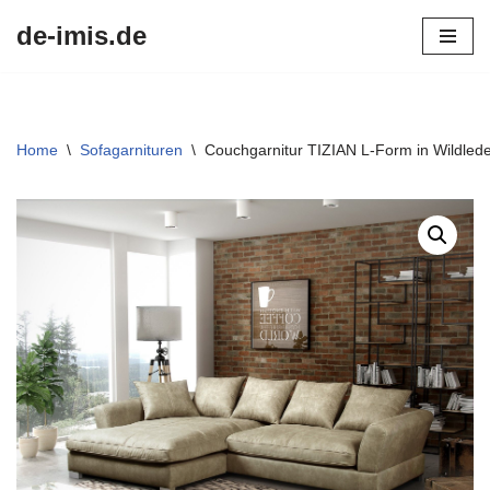
de-imis.de
Przejdź
do
treści
Home
\
Sofagarnituren
\
Couchgarnitur TIZIAN L-Form in Wildlede