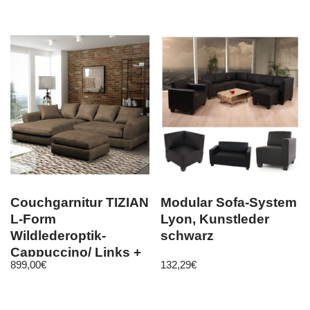
Couchgarnitur TIZIAN
Modular Sofa-System
L-Form
Lyon, Kunstleder
Wildlederoptik-
schwarz
Cappuccino/ Links +
899,00
€
132,29
€
Hocker