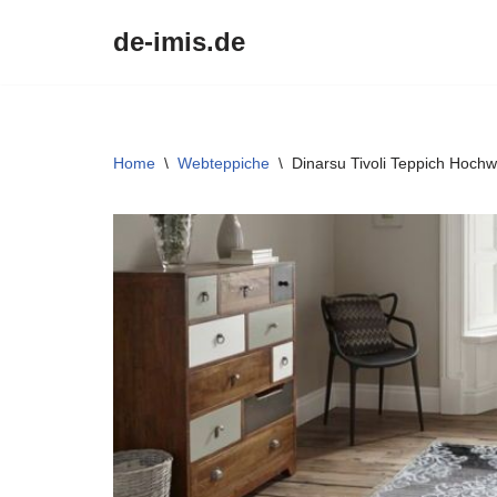
de-imis.de
Przejdź
do
treści
Home
\
Webteppiche
\
Dinarsu Tivoli Teppich Hoch