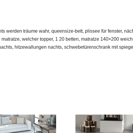
ts werden träume wahr, queensize-bett, plissee für fenster, nä
matratze, welcher topper, 1 20 betten, matratze 140×200 weich h
achts, hitzewallungen nachts, schwebetürenschrank mit spieg