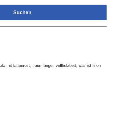
Suchen
ofa mit lattenrost
,
traumfänger
,
vollholzbett
,
was ist linon