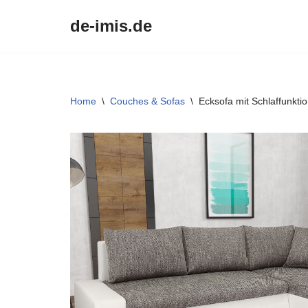
de-imis.de
Przejdź
do
treści
Home
\
Couches & Sofas
\
Ecksofa mit Schlaffunkti