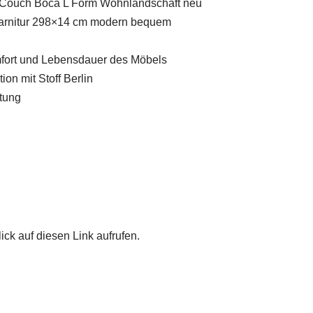
n Couch Boca L Form Wohnlandschaft neu
garnitur 298×14 cm modern bequem
mfort und Lebensdauer des Möbels
on mit Stoff Berlin
itung
ick auf diesen Link aufrufen.