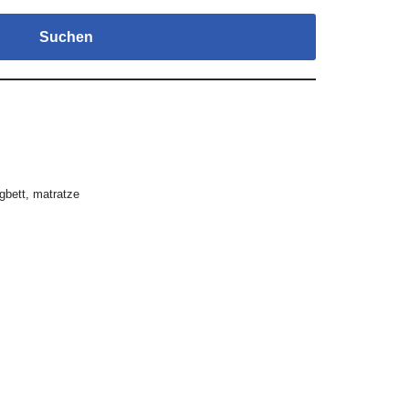
Suchen
gbett
,
matratze