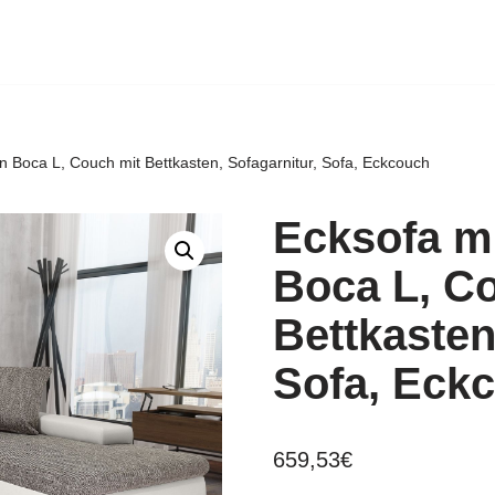
on Boca L, Couch mit Bettkasten, Sofagarnitur, Sofa, Eckcouch
Ecksofa mi
Boca L, C
Bettkasten
Sofa, Eck
659,53
€