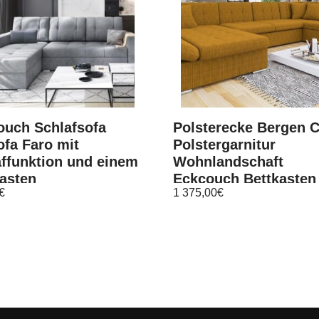
ouch Schlafsofa
Polsterecke Bergen 
fa Faro mit
Polstergarnitur
ffunktion und einem
Wohnlandschaft
asten
Eckcouch Bettkasten
€
1 375,00
€
Ecksofa