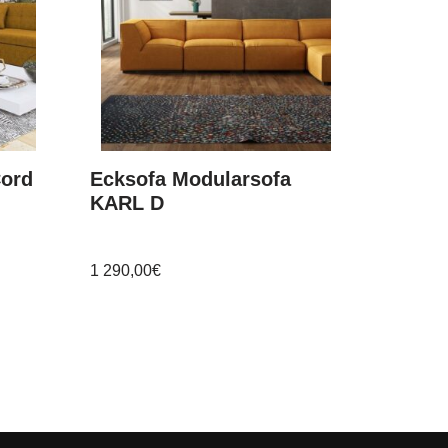
Cord
Ecksofa Modularsofa
KARL D
1 290,00
€