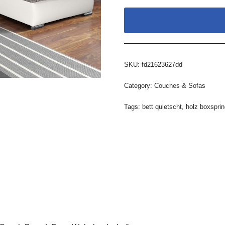
SKU:
fd21623627dd
Category:
Couches & Sofas
Tags:
bett quietscht
,
holz boxsprin