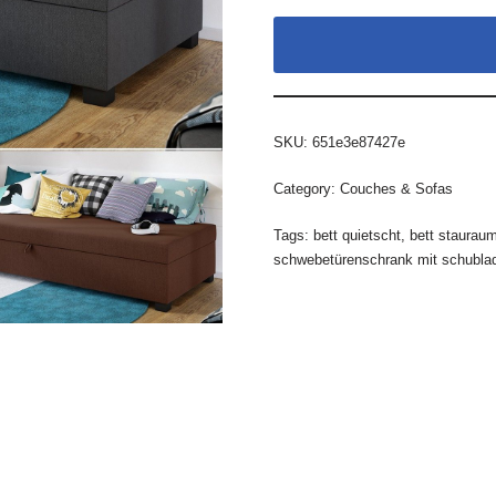
SKU:
651e3e87427e
Category:
Couches & Sofas
Tags:
bett quietscht
,
bett staurau
schwebetürenschrank mit schubla