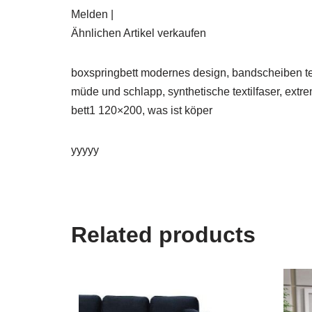
Melden |
Ähnlichen Artikel verkaufen
boxspringbett modernes design, bandscheiben tes
müde und schlapp, synthetische textilfaser, extr
bett1 120×200, was ist köper
yyyyy
Related products