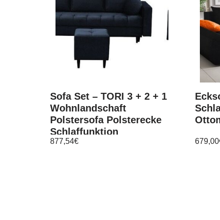
Sofa Set – TORI 3 + 2 + 1
Ecks
Wohnlandschaft
Schl
Polstersofa Polsterecke
Otto
Schlaffunktion
877,54
€
679,00