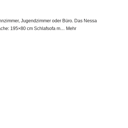
r Wohnzimmer, Jugendzimmer oder Büro. Das Nessa
affläche: 195×80 cm Schlafsofa m… Mehr