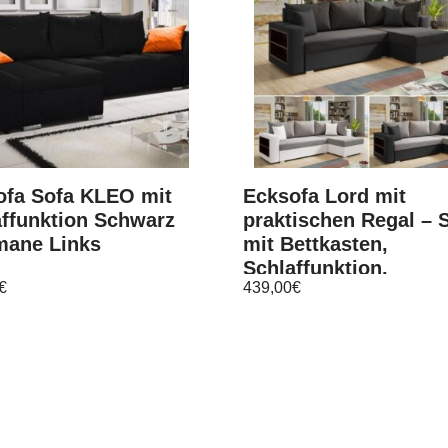
ofa Sofa KLEO mit
Ecksofa Lord mit
affunktion Schwarz
praktischen Regal – 
mane Links
mit Bettkasten,
Schlaffunktion,
€
439,00
€
Schlafsofa