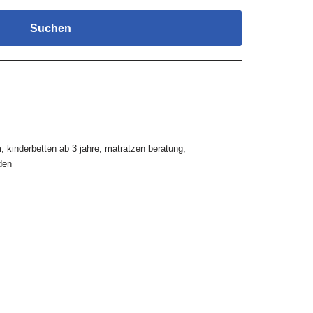
Suchen
m
,
kinderbetten ab 3 jahre
,
matratzen beratung
,
den