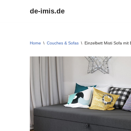
de-imis.de
Przejdź
do
treści
Home
\
Couches & Sofas
\
Einzelbett Misti Sofa mi