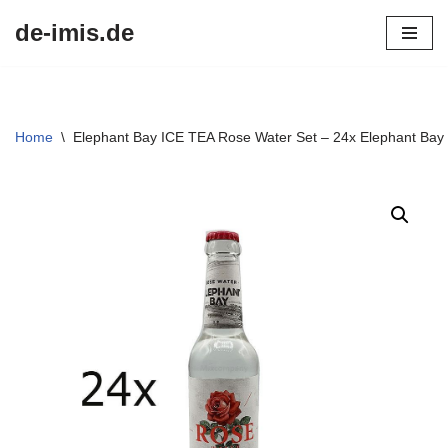
de-imis.de
Przejdź
do
treści
Home
\
Elephant Bay ICE TEA Rose Water Set – 24x Elephant Bay 