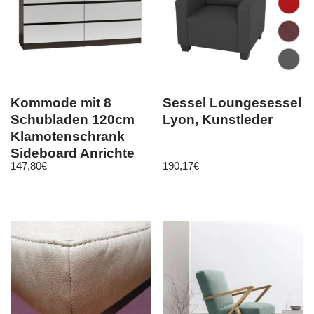
Kommode mit 8
Sessel Loungesessel
Schubladen 120cm
Lyon, Kunstleder
Klamotenschrank
Sideboard Anrichte
147,80
€
190,17
€
holz wenge wei