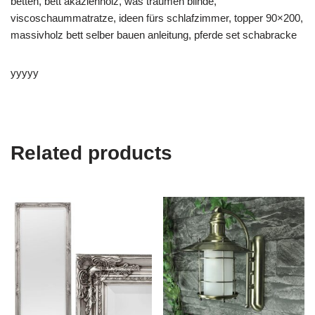
betten, bett akazienholz, was träumen blinde,
viscoschaummatratze, ideen fürs schlafzimmer, topper 90×200,
massivholz bett selber bauen anleitung, pferde set schabracke
yyyyy
Related products