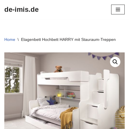
de-imis.de
Przejdź
do
treści
Home
\
Etagenbett Hochbett HARRY mit Stauraum-Treppen