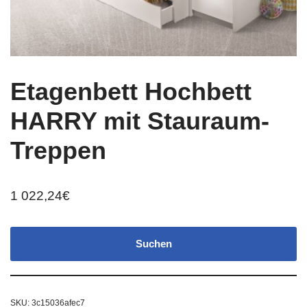
Etagenbett Hochbett
HARRY mit Stauraum-
Treppen
1 022,24
€
Suchen
SKU:
3c15036afec7