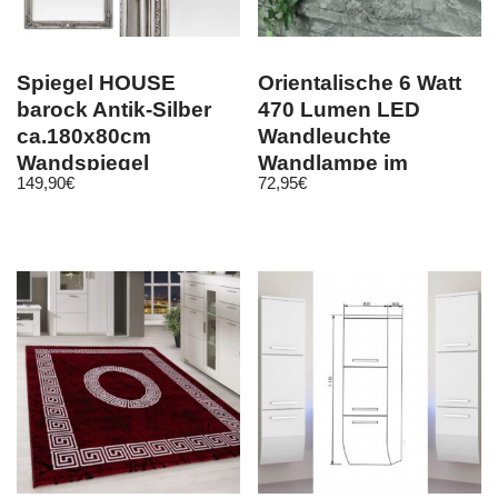
Spiegel HOUSE
Orientalische 6 Watt
barock Antik-Silber
470 Lumen LED
ca.180x80cm
Wandleuchte
Wandspiegel
Wandlampe im
149,90
€
72,95
€
Flurspiegel
Jugendstil Leuchte
Badspiegel