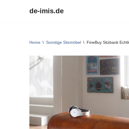
de-imis.de
Przejdź
do
treści
Home
\
Sonstige Sitzmöbel
\
FineBuy Sitzbank Echt