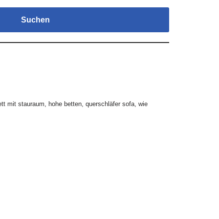
Suchen
ett mit stauraum
,
hohe betten
,
querschläfer sofa
,
wie