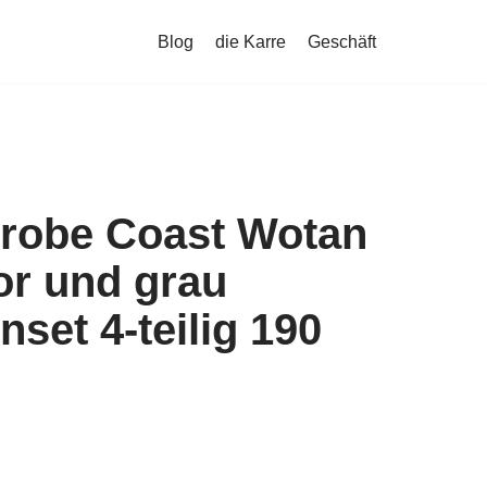
Blog
die Karre
Geschäft
erobe Coast Wotan
or und grau
set 4-teilig 190