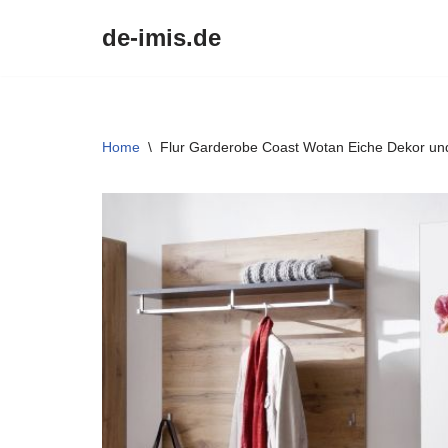
de-imis.de
Przejdź
do
treści
Home
\
Flur Garderobe Coast Wotan Eiche Dekor und 