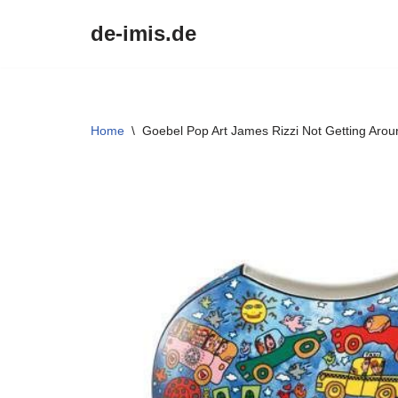
de-imis.de
Przejdź
do
treści
Home
\
Goebel Pop Art James Rizzi Not Getting Arou