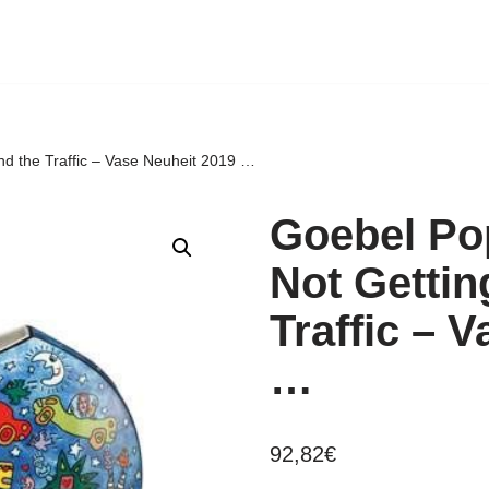
nd the Traffic – Vase Neuheit 2019 …
Goebel Po
Not Gettin
Traffic – 
…
92,82
€