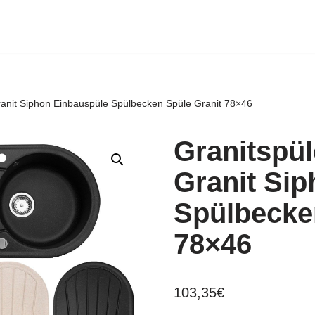
anit Siphon Einbauspüle Spülbecken Spüle Granit 78×46
Granitspü
Granit Si
Spülbecke
78×46
103,35
€