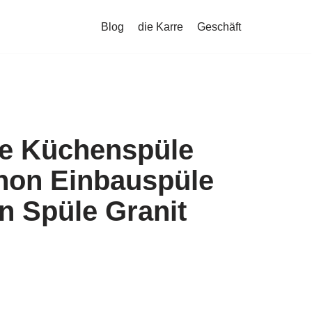
Blog
die Karre
Geschäft
le Küchenspüle
phon Einbauspüle
n Spüle Granit