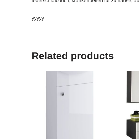
lederschlafcouch, krankenbetten für zu hause, a
yyyyy
Related products