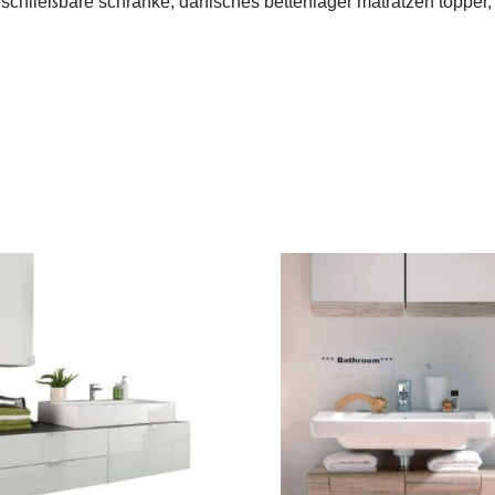
bschließbare schränke, dänisches bettenlager matratzen topper,