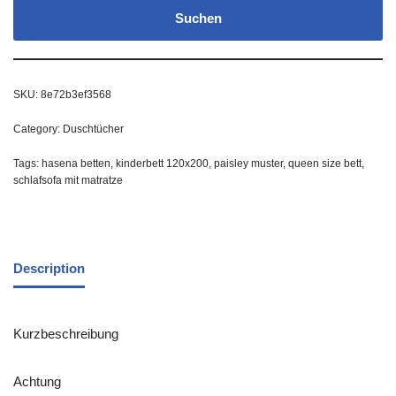
Suchen
SKU:
8e72b3ef3568
Category:
Duschtücher
Tags:
hasena betten
,
kinderbett 120x200
,
paisley muster
,
queen size bett
,
schlafsofa mit matratze
Description
Kurzbeschreibung
Achtung