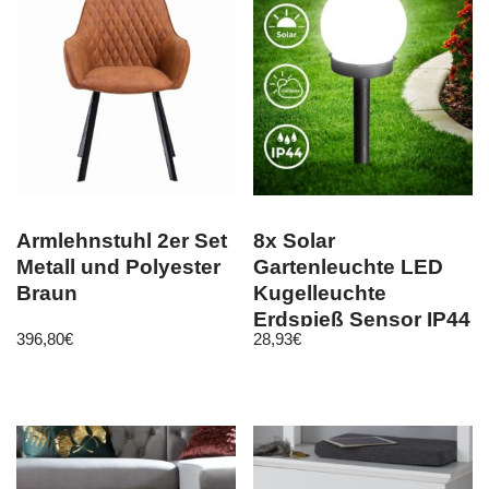
Armlehnstuhl 2er Set
8x Solar
Metall und Polyester
Gartenleuchte LED
Braun
Kugelleuchte
Erdspieß Sensor IP44
396,80
€
28,93
€
Terrasse Weglicht