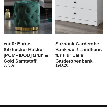
cagü: Barock
Sitzbank Garderobe
Sitzhocker Hocker
Bank weiß Landhaus
[POMPIDOU] Grün &
für Flur Diele
Gold Samtstoff
Garderobenbank
89,95
€
124,02
€
Gesteppt 36cm x
Möbel Baxter
40cm