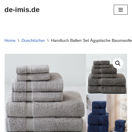
de-imis.de
Przejdź
do
treści
Home
\
Duschtücher
\
Handtuch Ballen Set Ägyptische Baumwoll