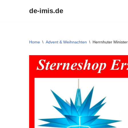
de-imis.de
Przejdź
do
treści
Home
\
Advent & Weihnachten
\
Herrnhuter Minister