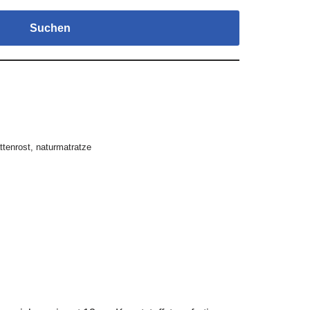
Suchen
attenrost
,
naturmatratze