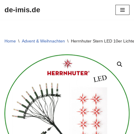
de-imis.de
Przejdź
do
treści
Home
\
Advent & Weihnachten
\
Herrnhuter Stern LED 10er Lichte