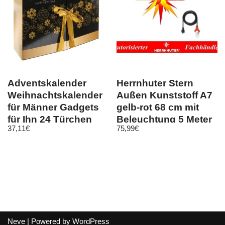
Adventskalender
Herrnhuter Stern
Weihnachtskalender
Außen Kunststoff A7
für Männer Gadgets
gelb-rot 68 cm mit
für Ihn 24 Türchen
Beleuchtung 5 Meter
37,11
€
75,99
€
9230
Kabel
Neve
| Powered by
WordPress