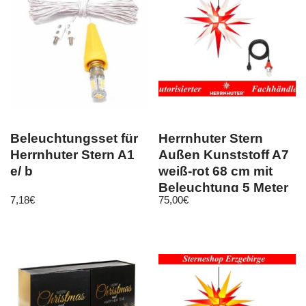
Beleuchtungsset für
Herrnhuter Stern
Herrnhuter Stern A1
Außen Kunststoff A7
e/ b
weiß-rot 68 cm mit
Beleuchtung 5 Meter
7,18
€
75,00
€
Kabel LED