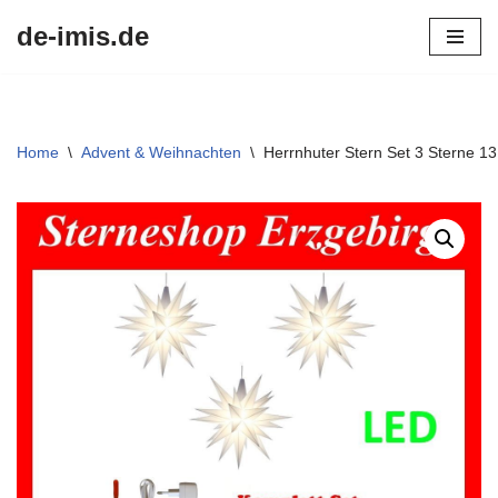
de-imis.de
Przejdź
do
treści
Home
\
Advent & Weihnachten
\
Herrnhuter Stern Set 3 Sterne 1