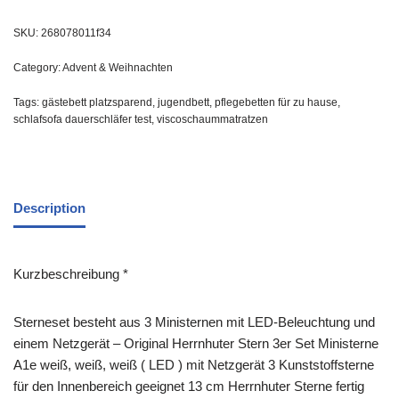
SKU:
268078011f34
Category:
Advent & Weihnachten
Tags:
gästebett platzsparend
,
jugendbett
,
pflegebetten für zu hause
,
schlafsofa dauerschläfer test
,
viscoschaummatratzen
Description
Kurzbeschreibung *
Sterneset besteht aus 3 Ministernen mit LED-Beleuchtung und
einem Netzgerät – Original Herrnhuter Stern 3er Set Ministerne
A1e weiß, weiß, weiß ( LED ) mit Netzgerät 3 Kunststoffsterne
für den Innenbereich geeignet 13 cm Herrnhuter Sterne fertig