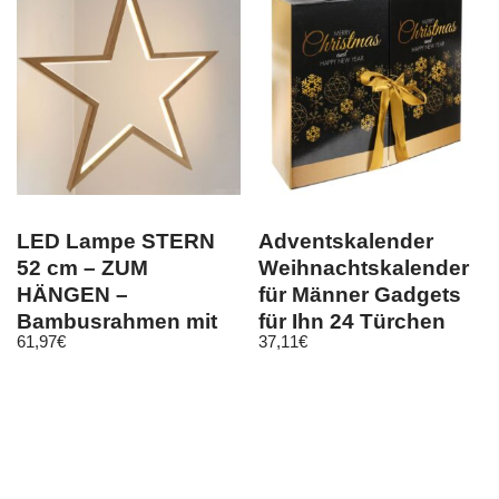
LED Lampe STERN
Adventskalender
52 cm – ZUM
Weihnachtskalender
HÄNGEN –
für Männer Gadgets
Bambusrahmen mit
für Ihn 24 Türchen
61,97
€
37,11
€
LED Band –
9230
Weihnachtsstern