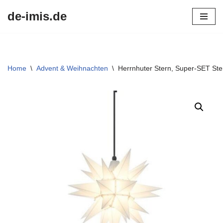
de-imis.de
Przejdź
do
treści
Home
\
Advent & Weihnachten
\
Herrnhuter Stern, Super-SET Ste