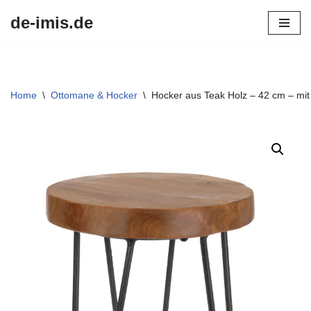
de-imis.de
Przejdź
do
treści
Home
\
Ottomane & Hocker
\
Hocker aus Teak Holz – 42 cm – mit