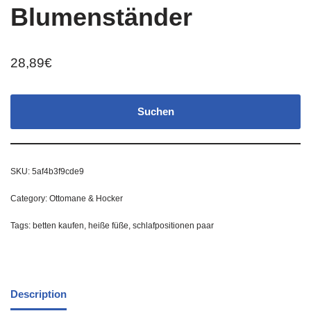
Blumenständer
28,89
€
Suchen
SKU:
5af4b3f9cde9
Category:
Ottomane & Hocker
Tags:
betten kaufen
,
heiße füße
,
schlafpositionen paar
Description