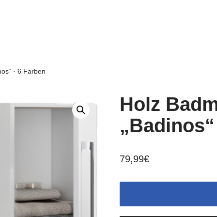
os“ · 6 Farben
Holz Badm
„Badinos“ 
79,99
€