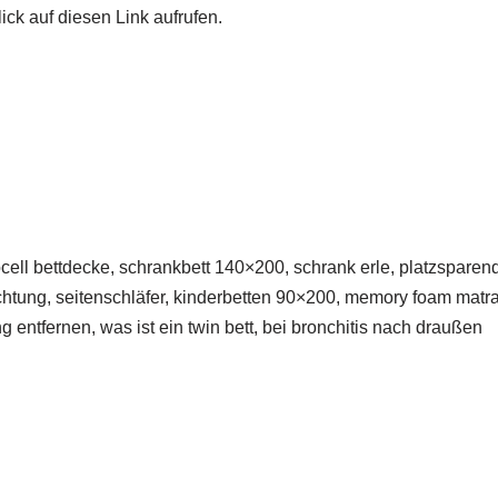
ick auf diesen Link aufrufen.
ocell bettdecke, schrankbett 140×200, schrank erle, platzsparend
htung, seitenschläfer, kinderbetten 90×200, memory foam matrat
g entfernen, was ist ein twin bett, bei bronchitis nach draußen