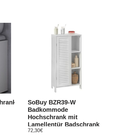
hrank
SoBuy BZR39-W
Badkommode
Hochschrank mit
Lamellentür Badschrank
72,30
€
Aufbewahrungsschrank