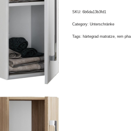
SKU:
6b6da13b3fd1
Category:
Unterschränke
Tags:
härtegrad matratze
,
rem pha