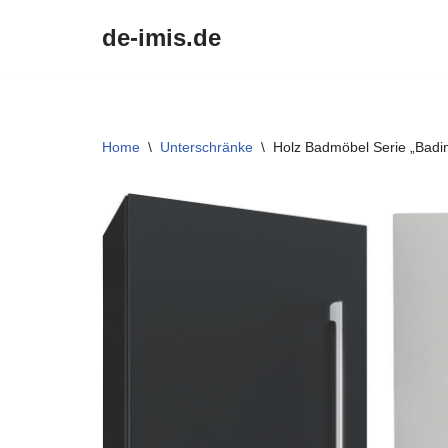
de-imis.de
Przejdź
do
treści
Home
\
Unterschränke
\
Holz Badmöbel Serie „Badin