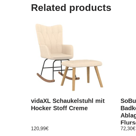
Related products
vidaXL Schaukelstuhl mit
SoBu
Hocker Stoff Creme
Badk
Abla
Flur
120,99
€
72,30
€
W