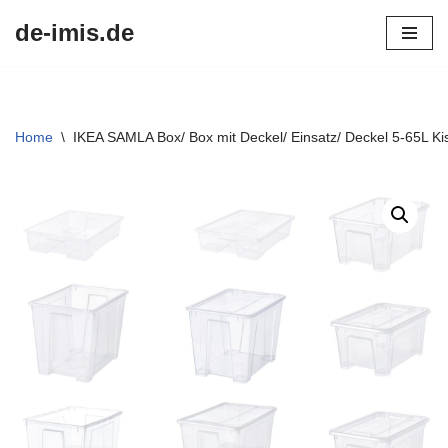
de-imis.de
Przejdź
do
treści
Home
\
IKEA SAMLA Box/ Box mit Deckel/ Einsatz/ Deckel 5-65L Ki