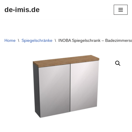
de-imis.de
Przejdź
do
treści
Home
\
Spiegelschränke
\
INOBA Spiegelschrank – Badezimmersc