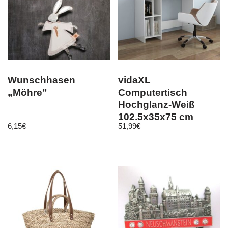
Wunschhasen
vidaXL
„Möhre”
Computertisch
Hochglanz-Weiß
102,5x35x75 cm
6,15
€
51,99
€
Holzwerkstoff