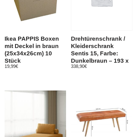
Ikea PAPPIS Boxen
Drehtürenschrank /
mit Deckel in braun
Kleiderschrank
(25x34x26cm) 10
Sentis 15, Farbe:
Stück
Dunkelbraun – 193 x
19,99
€
338,90
€
88 x 49