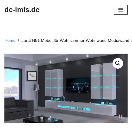
de-imis.de
Przejdź
do
treści
Home
\
Jurat N51 Möbel für Wohnzimmer Wohnwand Mediawand 