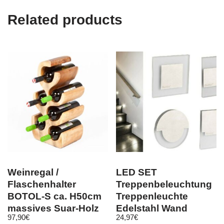
Related products
Weinregal /
LED SET
Flaschenhalter
Treppenbeleuchtung
BOTOL-S ca. H50cm
Treppenleuchte
massives Suar-Holz
Edelstahl Wand
97,90
€
24,97
€
Wein-Flaschen
Stufen inkl Trafo