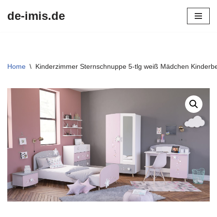
de-imis.de
Przejdź
do
treści
Home
\
Kinderzimmer Sternschnuppe 5-tlg weiß Mädchen Kinderb