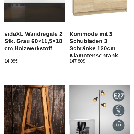
vidaXL Wandregale 2
Kommode mit 3
Stk. Grau 60×11,5×18
Schubladen 3
cm Holzwerkstoff
Schränke 120cm
Klamotenschrank
14,99
€
147,80
€
Sideboard sonoma