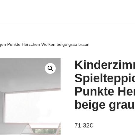
gen Punkte Herzchen Wolken beige grau braun
Kinderzim
Spieltepp
Punkte He
beige grau
71,32
€