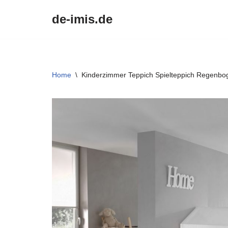
de-imis.de
Przejdź
do
treści
Home
\
Kinderzimmer Teppich Spielteppich Regenbo