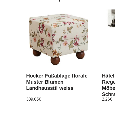
Hocker Fußablage florale
Häfel
Muster Blumen
Rieg
Landhausstil weiss
Möbe
Schr
309,05
€
2,26
€
Türs