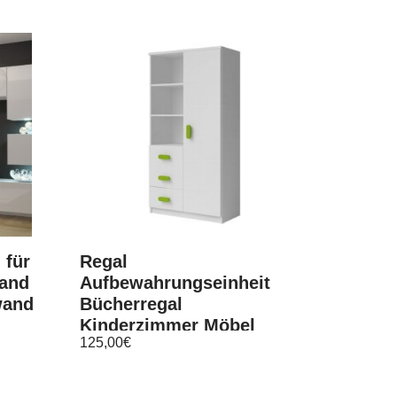
 für
Regal
and
Aufbewahrungseinheit
wand
Bücherregal
Kinderzimmer Möbel
125,00
€
Jugendzimmer Calbe 05