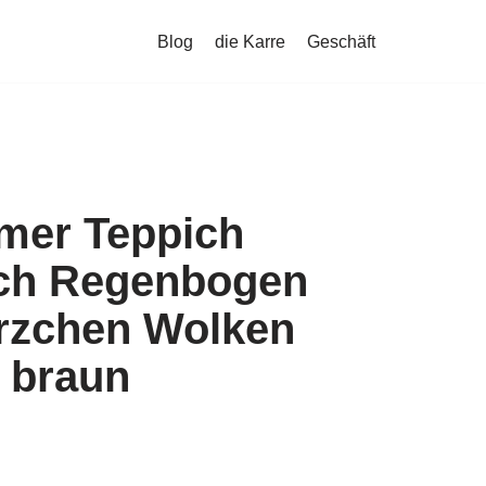
Blog
die Karre
Geschäft
mer Teppich
ich Regenbogen
rzchen Wolken
 braun