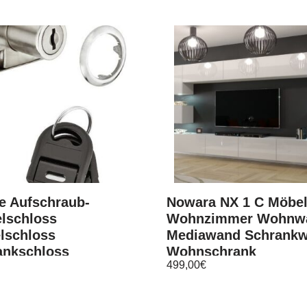
e Aufschraub-
Nowara NX 1 C Möbel
elschloss
Wohnzimmer Wohnw
lschloss
Mediawand Schrank
ankschloss
Wohnschrank
499,00
€
chloss