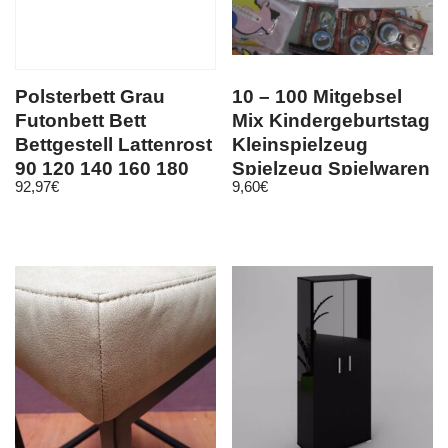
Polsterbett Grau
10 – 100 Mitgebsel
Futonbett Bett
Mix Kindergeburtstag
Bettgestell Lattenrost
Kleinspielzeug
90 120 140 160 180
Spielzeug Spielwaren
92,97
€
9,60
€
Neu