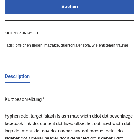
Suchen
SKU:
f06d861ef380
Tags:
löffelchen liegen
,
matratze
,
querschläfer sofa
,
wie entstehen träume
Description
Kurzbeschreibung *
hyphen ddot target fslash fslash max width ddot dot beschlaege
facebook link dot content dot fixed offset left dot fixed width dot
logo dot menu dot nav dot navbar nav dot product detail dot
sidebar dot sidebar header dot sidebar left dot sidebar right