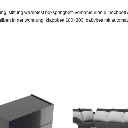
ng, stiftung warentest boxspringbett, vorname elanie, hochbett
lben in der wohnung, klappbett 180×200, babybett mit automati