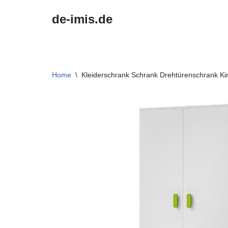
de-imis.de
Przejdź
do
treści
Home
\
Kleiderschrank Schrank Drehtürenschrank K