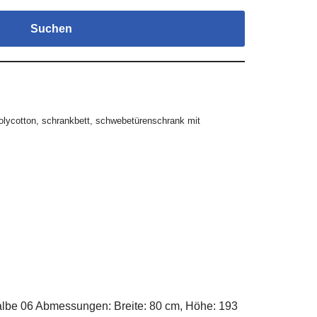
Suchen
olycotton
,
schrankbett
,
schwebetürenschrank mit
lbe 06 Abmessungen: Breite: 80 cm, Höhe: 193