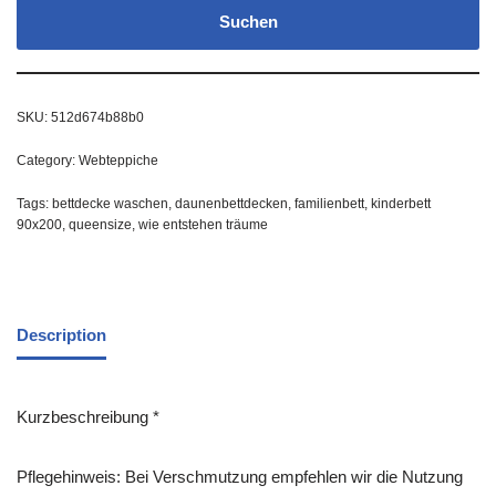
Suchen
SKU:
512d674b88b0
Category:
Webteppiche
Tags:
bettdecke waschen
,
daunenbettdecken
,
familienbett
,
kinderbett
90x200
,
queensize
,
wie entstehen träume
Description
Kurzbeschreibung *
Pflegehinweis: Bei Verschmutzung empfehlen wir die Nutzung