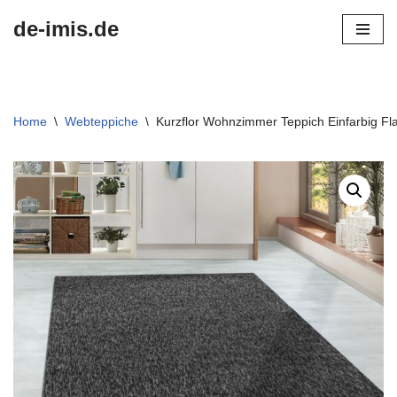
de-imis.de
Przejdź
do
treści
Home
\
Webteppiche
\
Kurzflor Wohnzimmer Teppich Einfarbig Fl