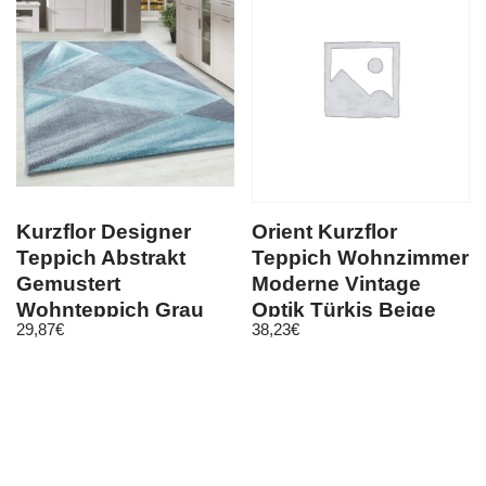
Kurzflor Designer
Orient Kurzflor
Teppich Abstrakt
Teppich Wohnzimmer
Gemustert
Moderne Vintage
Wohnteppich Grau
Optik Türkis Beige
29,87
€
38,23
€
Blau Weiss Meliert