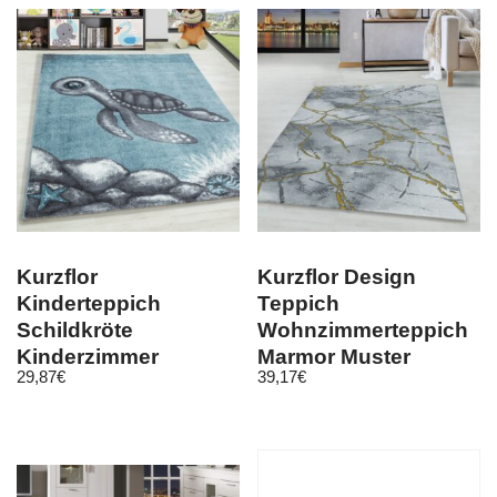
Kurzflor
Kurzflor Design
Kinderteppich
Teppich
Schildkröte
Wohnzimmerteppich
Kinderzimmer
Marmor Muster
29,87
€
39,17
€
Teppich Soft Grau
Marmoriert Gold
Blau Meliert