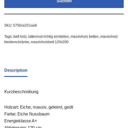
Suchen
SKU:
5750ce251aa9
Tags:
bett holz
,
lattenrost richtig einstellen
,
massivholz betten
,
massivholz
kleiderschränke
,
massivholzbett 120x200
Description
Kurzbeschreibung
Holzart: Eiche, massiv, geleimt, geölt
Farbe: Eiche Nussbaum
Energieklasse A+
Abhängung: 120 cm