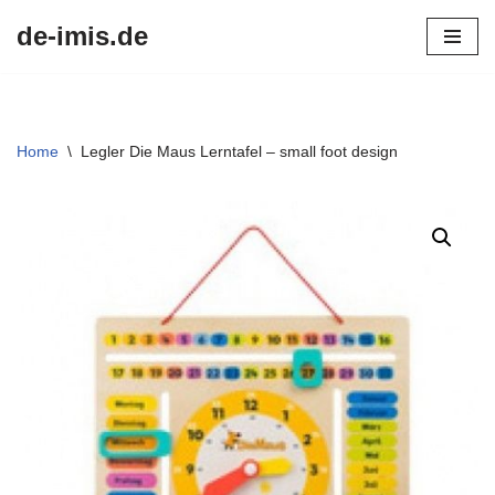
de-imis.de
Przejdź
do
treści
Home
\
Legler Die Maus Lerntafel – small foot design