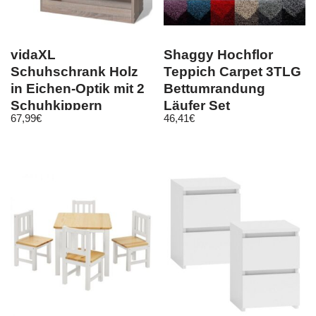
vidaXL
Shaggy Hochflor
Schuhschrank Holz
Teppich Carpet 3TLG
in Eichen-Optik mit 2
Bettumrandung
Schuhkippern
Läufer Set
67,99
€
46,41
€
Schlafzimmer Flur