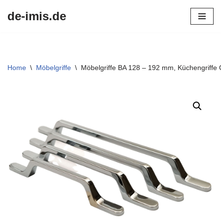
de-imis.de
Przejdź
do
treści
Home
\
Möbelgriffe
\
Möbelgriffe BA 128 – 192 mm, Küchengriffe 