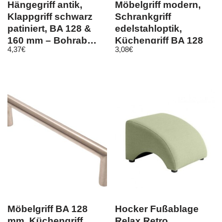
Hängegriff antik,
Möbelgriff modern,
Klappgriff schwarz
Schrankgriff
patiniert, BA 128 &
edelstahloptik,
160 mm – Bohrab…
Küchengriff BA 128
4,37
€
3,08
€
mm
Möbelgriff BA 128
Hocker Fußablage
mm, Küchengriff
Relax Retro