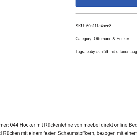
SKU:
60a111e4aec8
Category:
Ottomane & Hocker
Tags:
baby schläft mit offenen au
er: 044 Hocker mit Rückenlehne von moebel direkt online Beq
und Rücken mit einem festen Schaumstoffkern, bezogen mit eine