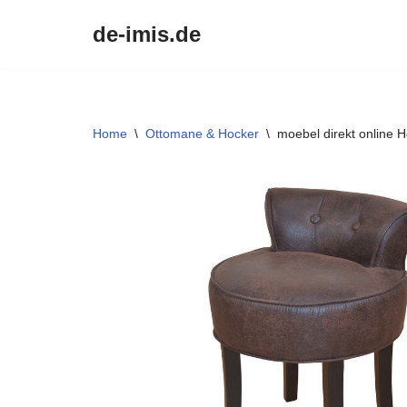
de-imis.de
Przejdź
do
treści
Home
\
Ottomane & Hocker
\
moebel direkt online 