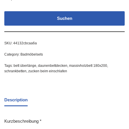
Suchen
SKU:
44132cbcaa6a
Category:
Badmöbelsets
Tags:
bett überlänge
,
daunenbettdecken
,
massivholzbett 180x200
,
schrankbetten
,
zucken beim einschlafen
Description
Kurzbeschreibung *