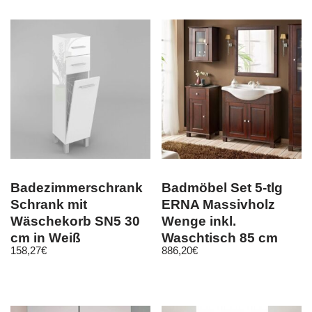
Badezimmerschrank
Badmöbel Set 5-tlg
Schrank mit
ERNA Massivholz
Wäschekorb SN5 30
Wenge inkl.
cm in Weiß
Waschtisch 85 cm
158,27
€
886,20
€
Hochglanz oder Mat