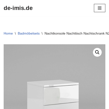
de-imis.de
Przejdź
do
treści
Home
\
Badmöbelsets
\
Nachtkonsole Nachttisch Nachtschrank N