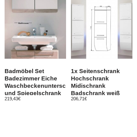
Badmöbel Set
1x Seitenschrank
Badezimmer Eiche
Hochschrank
Waschbeckenunterschrank
Midischrank
und Spiegelschrank
Badschrank weiß
219,43
€
206,71
€
Malea
Badezimmer