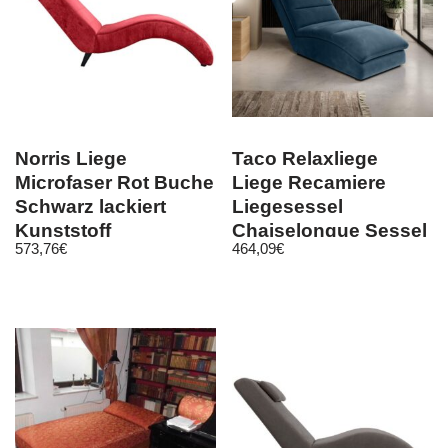
Norris Liege
Taco Relaxliege
Microfaser Rot Buche
Liege Recamiere
Schwarz lackiert
Liegesessel
Kunststoff
Chaiselongue Sessel
573,76
€
464,09
€
Wellnessliege