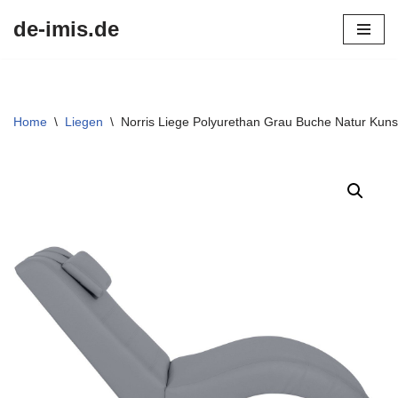
de-imis.de
Przejdź
do
treści
Home
\
Liegen
\
Norris Liege Polyurethan Grau Buche Natur Kunst