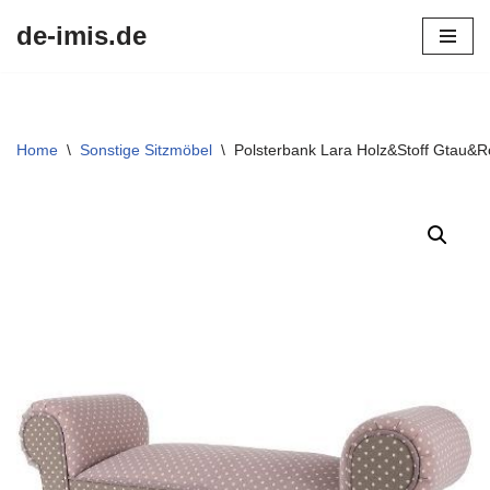
de-imis.de
Przejdź
do
treści
Home
\
Sonstige Sitzmöbel
\
Polsterbank Lara Holz&Stoff Gtau&