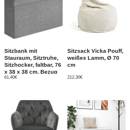
Sitzbank mit
Sitzsack Vicka Pouff,
Stauraum, Sitztruhe,
weißes Lamm, Ø 70
Sitzhocker, faltbar, 76
cm
x 38 x 38 cm, Bezug
61,40
€
212,30
€
au