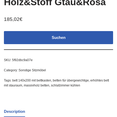
Holz&Stoff Gtau&Rosa
185,02
€
Suchen
SKU:
5f92dbc9a07e
Category:
Sonstige Sitzmöbel
Tags:
bett 140x200 mit bettkasten
,
betten für übergewichtige
,
erhöhtes bett
mit stauraum
,
massivholz betten
,
schlafzimmer kühlen
Description