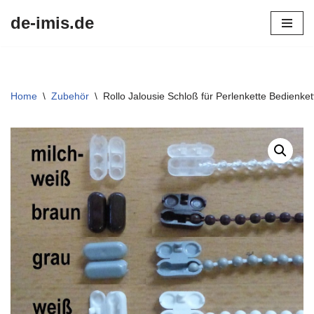
de-imis.de
Przejdź
do
treści
Home
\
Zubehör
\
Rollo Jalousie Schloß für Perlenkette Bedien