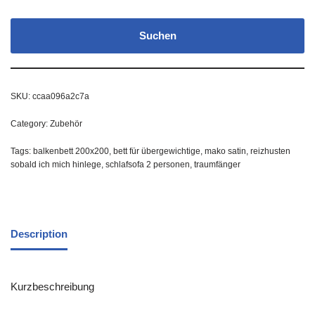
Suchen
SKU:
ccaa096a2c7a
Category:
Zubehör
Tags:
balkenbett 200x200
,
bett für übergewichtige
,
mako satin
,
reizhusten
sobald ich mich hinlege
,
schlafsofa 2 personen
,
traumfänger
Description
Kurzbeschreibung