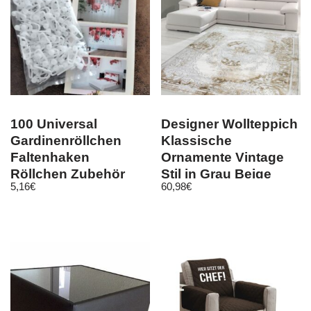
100 Universal
Designer Wollteppich
Gardinenröllchen
Klassische
Faltenhaken
Ornamente Vintage
Röllchen Zubehör
Stil in Grau Beige
5,16
€
60,98
€
alle Vorhangschienen
Creme