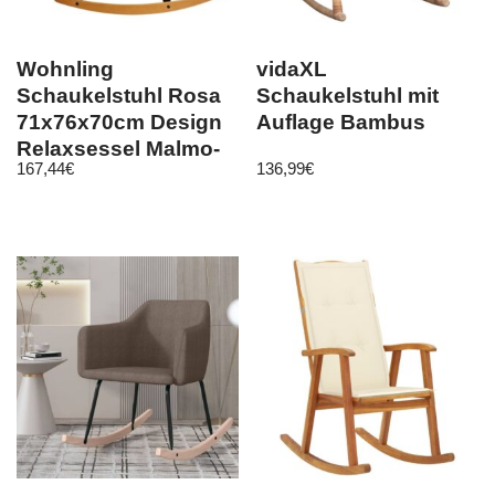
Wohnling
vidaXL
Schaukelstuhl Rosa
Schaukelstuhl mit
71x76x70cm Design
Auflage Bambus
Relaxsessel Malmo-
167,44
€
136,99
€
Stoff / Holz | Schwin