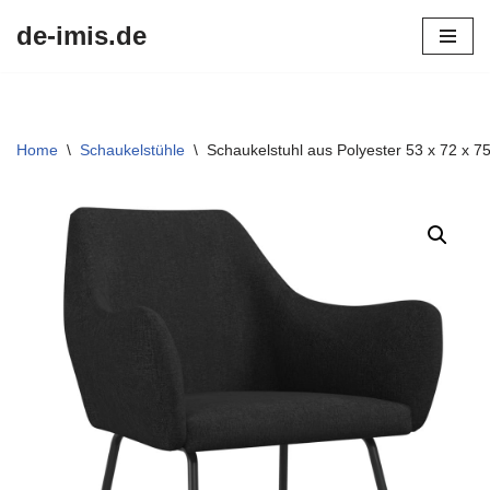
de-imis.de
Przejdź
do
treści
Home
\
Schaukelstühle
\
Schaukelstuhl aus Polyester 53 x 72 x 