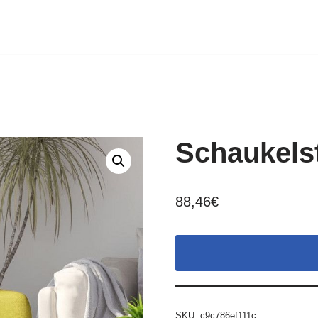
Schaukelst
88,46
€
SKU:
c9c786ef111c