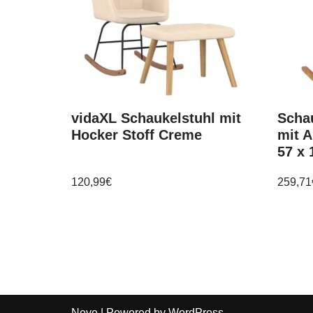
vidaXL Schaukelstuhl mit
Schau
Hocker Stoff Creme
mit A
57 x 
120,99
€
259,71
Neve
| Powered by
WordPress