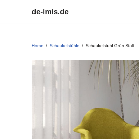
de-imis.de
Przejdź
do
treści
Home
\
Schaukelstühle
\
Schaukelstuhl Grün Stoff