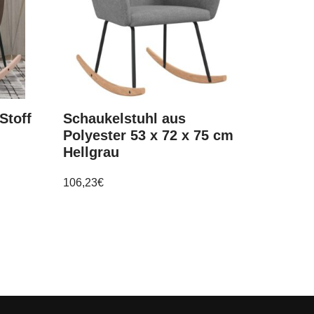
Stoff
Schaukelstuhl aus
Polyester 53 x 72 x 75 cm
Hellgrau
106,23
€