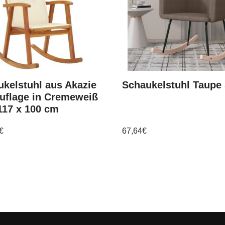
kelstuhl aus Akazie
Schaukelstuhl Taupe 
uflage in Cremeweiß
117 x 100 cm
€
67,64
€