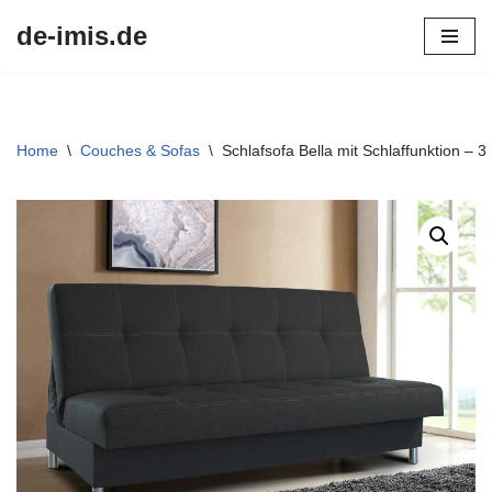
de-imis.de
Przejdź
do
treści
Home
\
Couches & Sofas
\
Schlafsofa Bella mit Schlaffunktion – 3