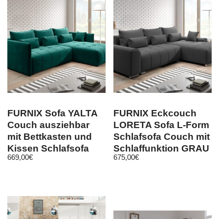
FURNIX Sofa YALTA
FURNIX Eckcouch
Couch ausziehbar
LORETA Sofa L-Form
mit Bettkasten und
Schlafsofa Couch mit
Kissen Schlafsofa
Schlaffunktion GRAU
669,00
€
675,00
€
MH 37
MT99