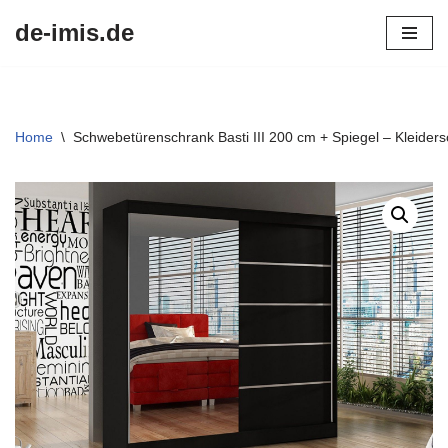
de-imis.de
Przejdź
do
treści
Home
\
Schwebetürenschrank Basti III 200 cm + Spiegel – Kleider