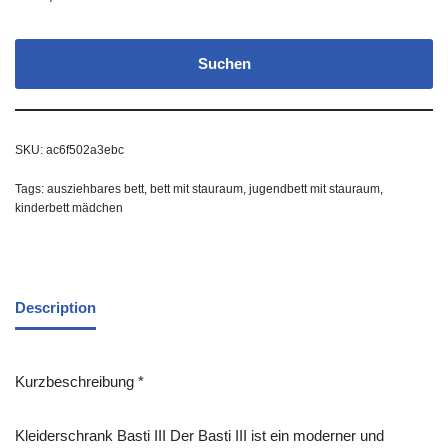
Suchen
SKU:
ac6f502a3ebc
Tags:
ausziehbares bett
,
bett mit stauraum
,
jugendbett mit stauraum
,
kinderbett mädchen
Description
Kurzbeschreibung *
Kleiderschrank Basti III Der Basti III ist ein moderner und