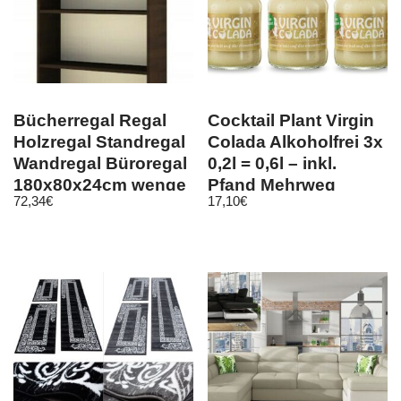
Bücherregal Regal
Cocktail Plant Virgin
Holzregal Standregal
Colada Alkoholfrei 3x
Wandregal Büroregal
0,2l = 0,6l – inkl.
180x80x24cm wenge
Pfand Mehrweg
72,34
€
17,10
€