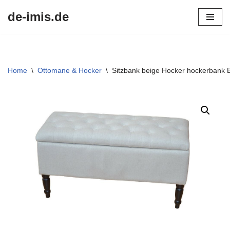
de-imis.de
Przejdź
do
treści
Home
\
Ottomane & Hocker
\
Sitzbank beige Hocker hockerbank 