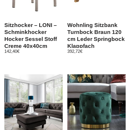
Sitzhocker – LONI –
Wohnling Sitzbank
Schminkhocker
Turnbock Braun 120
Hocker Sessel Stoff
cm Leder Springbock
Creme 40x40cm
Klappfach
142,40
€
392,72
€
Turnhocker