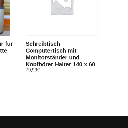
r für
Schreibtisch
tte
Computertisch mit
Monitorständer und
Kopfhörer Halter 140 x 60
79,99
€
x 89 cm