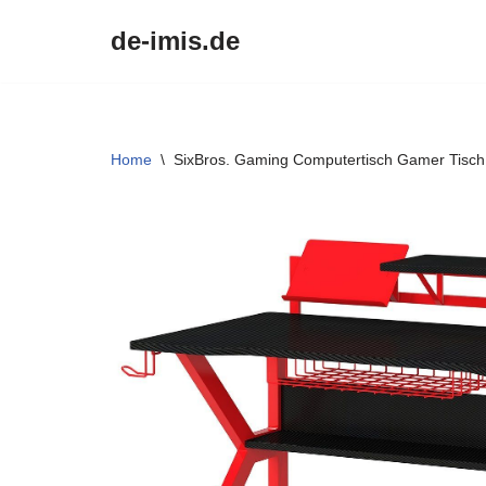
de-imis.de
Przejdź
do
treści
Home
\
SixBros. Gaming Computertisch Gamer Tisch