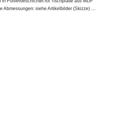
in Pulverbeschichtet rot Tischplatte aus MDF
e Abmessungen: siehe Artikelbilder (Skizze) …