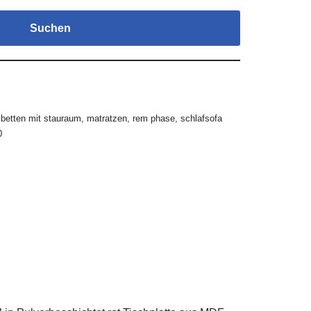
Suchen
,
betten mit stauraum
,
matratzen
,
rem phase
,
schlafsofa
0