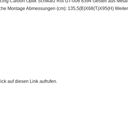
ng Carbon Optik Schwarz Rot GT-006 8394 Gestell aus Metall 
nfache Montage Abmessungen (cm): 135,5(B)X68(T)X95(H) Weiter
ick auf diesen Link aufrufen.